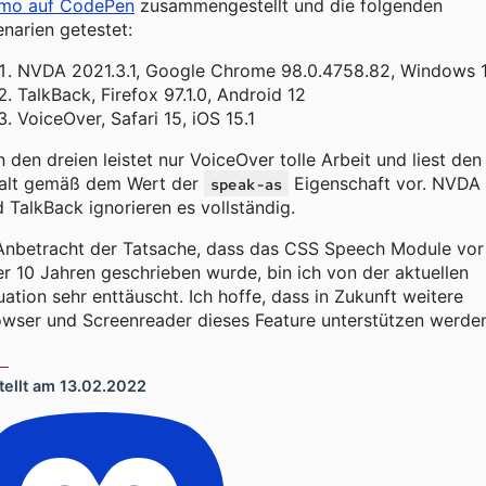
mo auf CodePen
zusammengestellt und die folgenden
narien getestet:
NVDA 2021.3.1, Google Chrome 98.0.4758.82, Windows 
TalkBack, Firefox 97.1.0, Android 12
VoiceOver, Safari 15, iOS 15.1
 den dreien leistet nur VoiceOver tolle Arbeit und liest den
halt gemäß dem Wert der
Eigenschaft vor. NVDA
speak-as
 TalkBack ignorieren es vollständig.
Anbetracht der Tatsache, dass das
CSS Speech Module
vor
r 10 Jahren geschrieben wurde, bin ich von der aktuellen
uation sehr enttäuscht. Ich hoffe, dass in Zukunft weitere
wser und Screenreader dieses Feature unterstützen werden
tellt am
13.02.2022
 sozialen Netzwerken teilen