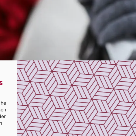
s
che
nen
der
m