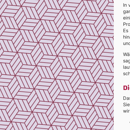
In 
gan
ein
Pr
Es 
hi
un
Wär
sag
lau
sch
Di
Da
Si
wir