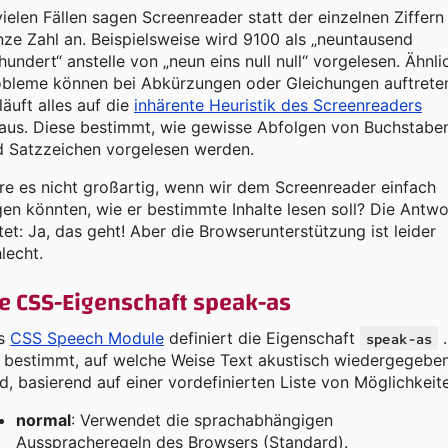
vielen Fällen sagen Screenreader statt der einzelnen Ziffern
ze Zahl an. Beispielsweise wird 9100 als „neuntausend
hundert“ anstelle von „neun eins null null“ vorgelesen. Ähnli
obleme können bei Abkürzungen oder Gleichungen auftrete
läuft alles auf die
inhärente Heuristik des Screenreaders
naus. Diese bestimmt, wie gewisse Abfolgen von Buchstabe
d Satzzeichen vorgelesen werden.
e es nicht großartig, wenn wir dem Screenreader einfach
en könnten, wie er bestimmte Inhalte lesen soll? Die Antwo
tet: Ja, das geht! Aber die Browserunterstützung ist leider
lecht.
e CSS-Eigenschaft
speak-as
s
CSS Speech Module
definiert die Eigenschaft
.
speak-as
e bestimmt, auf welche Weise Text akustisch wiedergegebe
d, basierend auf einer vordefinierten Liste von Möglichkeit
normal
: Verwendet die sprachabhängigen
Ausspracheregeln des Browsers (Standard).