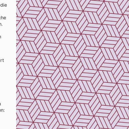
 die
che
n.
n
rt
n
en: