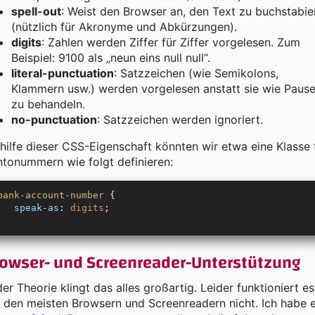
spell-out
: Weist den Browser an, den Text zu buchstabie
(nützlich für Akronyme und Abkürzungen).
digits
: Zahlen werden Ziffer für Ziffer vorgelesen. Zum
Beispiel: 9100 als „neun eins null null“.
literal-punctuation
: Satzzeichen (wie Semikolons,
Klammern usw.) werden vorgelesen anstatt sie wie Paus
zu behandeln.
no-punctuation
: Satzzeichen werden ignoriert.
hilfe dieser CSS-Eigenschaft könnten wir etwa eine Klasse 
tonummern wie folgt definieren:
bank-account-number
 {
   speak-as
: 
digits
;
owser- und Screenreader-Unterstützung
der Theorie klingt das alles großartig. Leider funktioniert es
 den meisten Browsern und Screenreadern nicht. Ich habe 