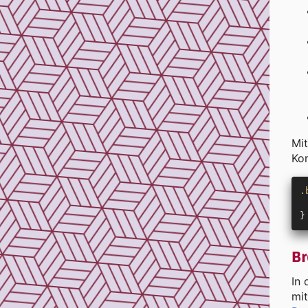
Mit
Kon
.
 
}
Br
In 
mit