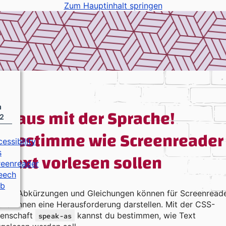
Zum Hauptinhalt springen
m
Raus mit der Sprache!
2
Bestimme wie Screenreader
essibility
Text vorlesen sollen
s
reenreader
eech
b
hlen, Abkürzungen und Gleichungen können für Screenreade
zer:innen eine Herausforderung darstellen. Mit der CSS-
genschaft
kannst du bestimmen, wie Text
speak-as