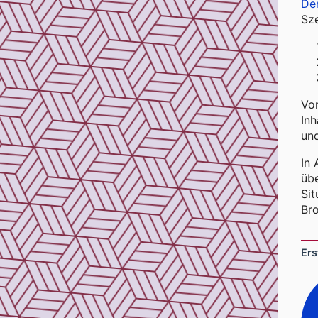
De
Sze
Von
In
und
In 
übe
Sit
Bro
Ers
In