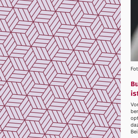
Fo
Bu
is
Vo
ber
opt
daz
Bei