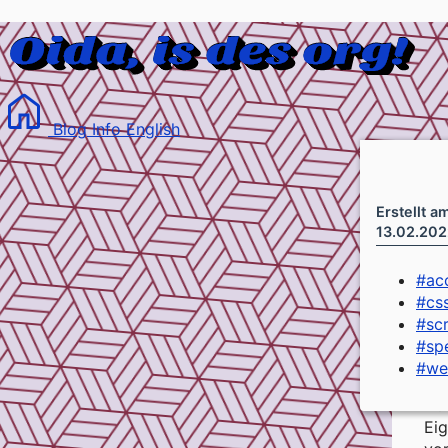
Blog
Info
English
Erstellt a
13.02.202
#
acc
#
cs
#
sc
#
sp
#
we
Za
Nut
Ei