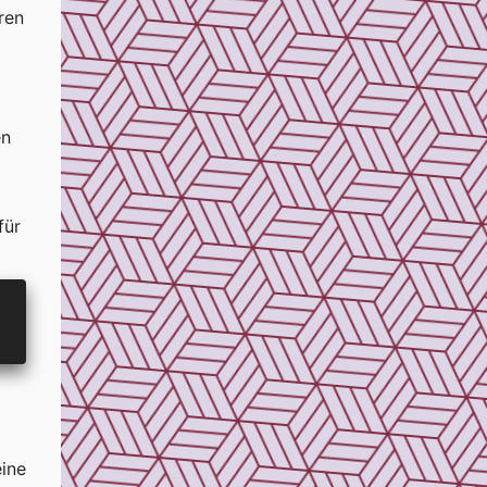
ren
en
für
eine