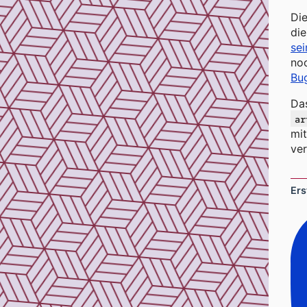
Di
die
se
noc
Bu
Das
ar
mit
ve
Ers
In