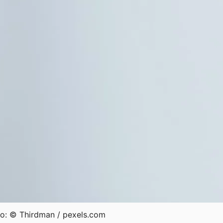
to: © Thirdman / pexels.com