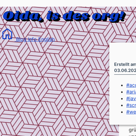
Blog
Info
English
Erstellt a
03.06.20
#
acc
#
ari
#
ja
#
sc
#
we
Di
unt
grü