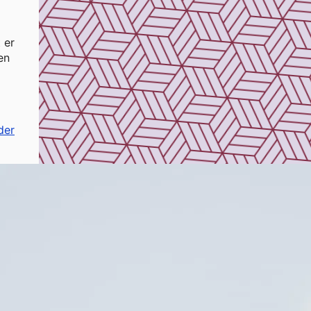
 er
en
der