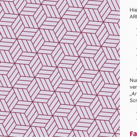
Hie
ARI
Nun
ver
„A
Scr
Fa