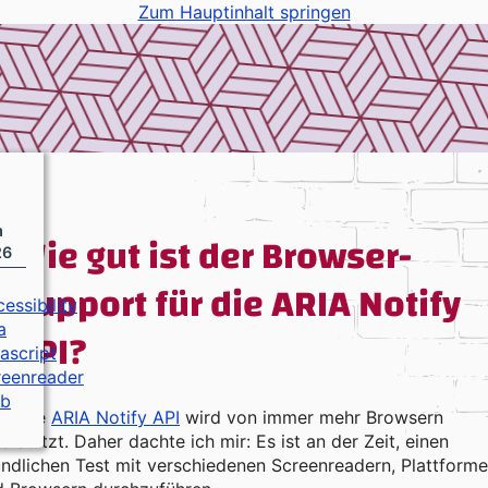
Zum Hauptinhalt springen
m
Wie gut ist der Browser-
26
Support für die ARIA Notify
essibility
API?
a
vascript
reenreader
b
e neue
ARIA Notify API
wird von immer mehr Browsern
erstützt. Daher dachte ich mir: Es ist an der Zeit, einen
ndlichen Test mit verschiedenen Screenreadern, Plattform