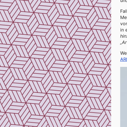
un
Fal
Met
von
in 
hin
„A
Wer
AR