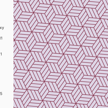
axy
11
1
.5