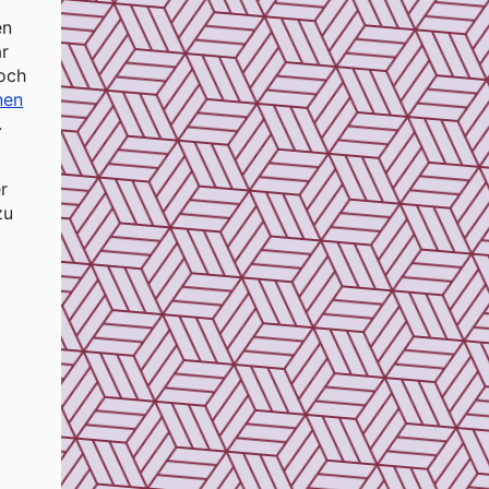
en
ar
doch
nen
.
r
zu