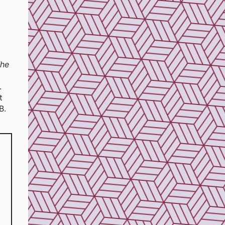
The
.
t
B.