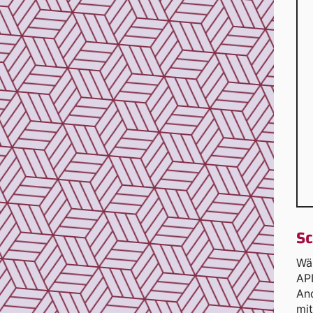
Sc
Wäh
AP
And
mit