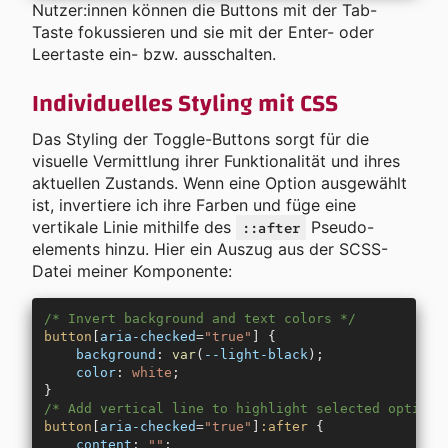
Nutzer:innen können die Buttons mit der Tab-
Taste fokussieren und sie mit der Enter- oder
Leertaste ein- bzw. ausschalten.
Individuelles Styling mit CSS
Das Styling der Toggle-Buttons sorgt für die
visuelle Vermittlung ihrer Funktionalität und ihres
aktuellen Zustands. Wenn eine Option ausgewählt
ist, invertiere ich ihre Farben und füge eine
vertikale Linie mithilfe des
Pseudo-
::after
elements hinzu. Hier ein Auszug aus der SCSS-
Datei meiner Komponente:
/* Invert background and text colors */
button
[
aria-checked
=
"true"
] {
    background
: 
var
(
--light-black
);
    color
: 
white
;
}
/* Add vertical line to highlight selected option 
button
[
aria-checked
=
"true"
]
:after
 {
    content
: 
""
;