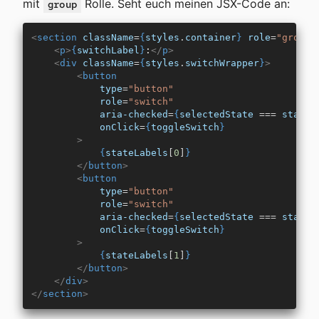
mit
Rolle. Seht euch meinen JSX-Code an:
group
<
section
 className
=
{
styles
.
container
}
 role
=
"group"
    <
p
>
{
switchLabel
}
:
</
p
>
    <
div
 className
=
{
styles
.
switchWrapper
}
>
        <
button
            type
=
"button"
            role
=
"switch"
            aria-checked
=
{
selectedState
 === 
stateV
            onClick
=
{
toggleSwitch
}
        >
            {
stateLabels
[
0
]
}
        </
button
>
        <
button
            type
=
"button"
            role
=
"switch"
            aria-checked
=
{
selectedState
 === 
stateV
            onClick
=
{
toggleSwitch
}
        >
            {
stateLabels
[
1
]
}
        </
button
>
    </
div
>
</
section
>