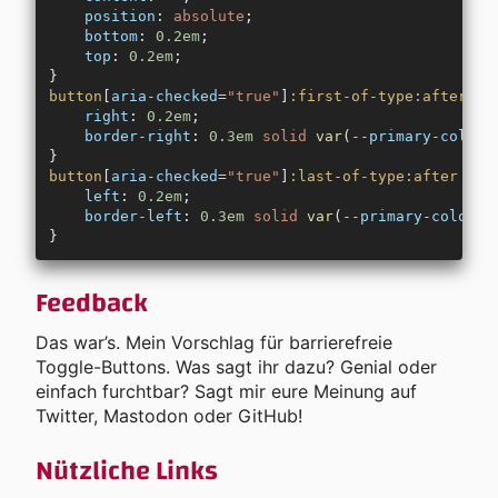
    position
: 
absolute
;
    bottom
: 
0.2em
;
    top
: 
0.2em
;
}
button
[
aria-checked
=
"true"
]
:first-of-type:after
 {
    right
: 
0.2em
;
    border-right
: 
0.3em
 solid
 var
(
--primary-color
)
}
button
[
aria-checked
=
"true"
]
:last-of-type:after
 {
    left
: 
0.2em
;
    border-left
: 
0.3em
 solid
 var
(
--primary-color
);
}
Feedback
Das war’s. Mein Vorschlag für barrierefreie
Toggle-Buttons. Was sagt ihr dazu? Genial oder
einfach furchtbar? Sagt mir eure Meinung auf
Twitter, Mastodon oder GitHub!
Nützliche Links