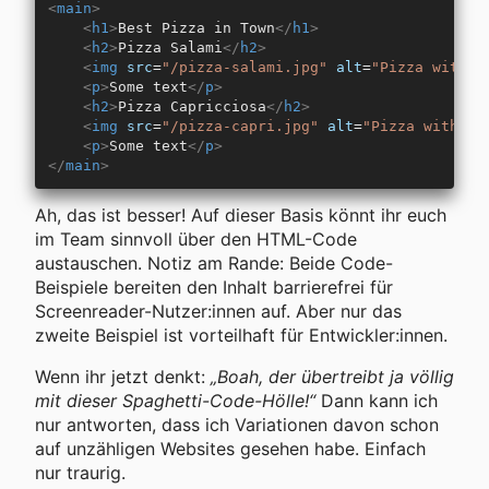
<
main
>
    <
h1
>
Best Pizza in Town
</
h1
>
    <
h2
>
Pizza Salami
</
h2
>
    <
img
 src
=
"/pizza-salami.jpg"
 alt
=
"Pizza with s
    <
p
>
Some text
</
p
>
    <
h2
>
Pizza Capricciosa
</
h2
>
    <
img
 src
=
"/pizza-capri.jpg"
 alt
=
"Pizza with ba
    <
p
>
Some text
</
p
>
</
main
>
Ah, das ist besser! Auf dieser Basis könnt ihr euch
im Team sinnvoll über den HTML-Code
austauschen. Notiz am Rande: Beide Code-
Beispiele bereiten den Inhalt barrierefrei für
Screenreader-Nutzer:innen auf. Aber nur das
zweite Beispiel ist vorteilhaft für Entwickler:innen.
Wenn ihr jetzt denkt:
„Boah, der übertreibt ja völlig
mit dieser Spaghetti-Code-Hölle!“
Dann kann ich
nur antworten, dass ich Variationen davon schon
auf unzähligen Websites gesehen habe. Einfach
nur traurig.