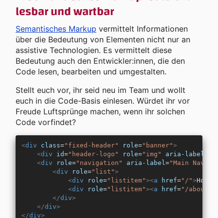
lesbar und wartbar
Semantisches Markup
vermittelt Informationen
über die Bedeutung von Elementen nicht nur an
assistive Technologien. Es vermittelt diese
Bedeutung auch den Entwickler:innen, die den
Code lesen, bearbeiten und umgestalten.
Stellt euch vor, ihr seid neu im Team und wollt
euch in die Code-Basis einlesen. Würdet ihr vor
Freude Luftsprünge machen, wenn ihr solchen
Code vorfindet?
<
div
 class
=
"fixed-header"
 role
=
"banner"
>
    <
div
 id
=
"header-logo"
 role
=
"img"
 aria-label
=
"L
    <
div
 role
=
"navigation"
 aria-label
=
"Main Naviga
        <
div
 role
=
"list"
>
            <
div
 role
=
"listitem"
><
a
 href
=
"/"
>
Home
<
            <
div
 role
=
"listitem"
><
a
 href
=
"/about"
>
        </
div
>
    </
div
>
</
div
>