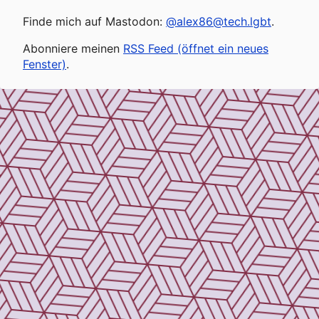
Finde mich auf Mastodon:
@alex86@tech.lgbt
.
Abonniere meinen
RSS Feed (öffnet ein neues
Fenster)
.