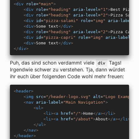
<
div
 role
=
"main"
>
    <
div
 role
=
"heading"
 aria-level
=
"1"
>
Best Pizza 
    <
div
 role
=
"heading"
 aria-level
=
"2"
>
Pizza Salam
    <
div
 id
=
"pizza-salami"
 role
=
"img"
 aria-label
=
"
    <
div
>
Some text
</
div
>
    <
div
 role
=
"heading"
 aria-level
=
"2"
>
Pizza Capri
    <
div
 id
=
"pizza-capri"
 role
=
"img"
 aria-label
=
"P
    <
div
>
Some text
</
div
>
</
div
>
Puh, das sind schon verdammt viele
Tags!
div
Irgendwie schwer zu verstehen. Tja, dann würdet
ihr euch über folgenden Code wohl mehr freuen:
<
header
>
    <
img
 src
=
"/header-logo.svg"
 alt
=
"Logo Example 
    <
nav
 aria-label
=
"Main Navigation"
>
        <
ul
>
            <
li
><
a
 href
=
"/"
>
Home
</
a
></
li
>
            <
li
><
a
 href
=
"/about"
>
About
</
a
></
li
>
        </
ul
>
    </
nav
>
</
header
>