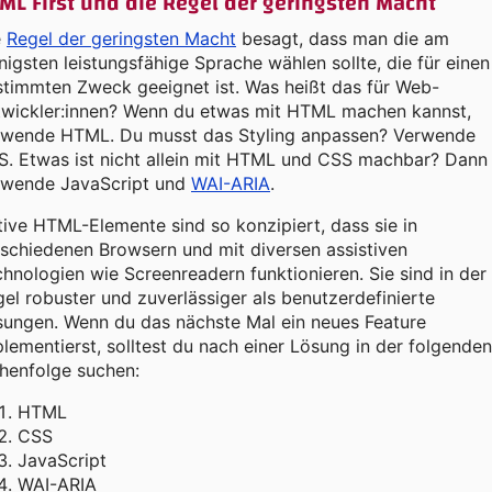
ML First und die Regel der geringsten Macht
e
Regel der geringsten Macht
besagt, dass man die am
igsten leistungsfähige Sprache wählen sollte, die für einen
timmten Zweck geeignet ist. Was heißt das für Web-
twickler:innen? Wenn du etwas mit HTML machen kannst,
rwende HTML. Du musst das Styling anpassen? Verwende
S. Etwas ist nicht allein mit HTML und CSS machbar? Dann
rwende JavaScript und
WAI-ARIA
.
ive HTML-Elemente sind so konzipiert, dass sie in
schiedenen Browsern und mit diversen assistiven
hnologien wie Screenreadern funktionieren. Sie sind in der
el robuster und zuverlässiger als benutzerdefinierte
sungen. Wenn du das nächste Mal ein neues Feature
lementierst, solltest du nach einer Lösung in der folgenden
henfolge suchen:
HTML
CSS
JavaScript
WAI-ARIA