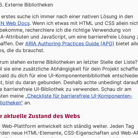
Externe Bibliotheken
 erstes suche ich immer nach einer nativen Lösung in den
N Web Docs
. Wenn ich etwas mit HTML und CSS allein nic
nbekomme, recherchiere ich die richtige Verwendung von
A-Attributen und JavaScript, um eine barrierefreie Lösung 
haffen. Der
ARIA Authoring Practices Guide (APG)
bietet all
os, die du brauchst.
um stehen externe Bibliotheken an letzter Stelle der Liste?
l sie eine zusätzliche Abhängigkeit für dein Projekt schaffe
ald du dich für eine UI-Komponentenbibliothek entschiede
t, bist du daran gebunden. Deshalb achte unbedingt darauf
e barrierefreie UI-Bibliothek zu verwenden. Schau dir am
sten meine
„Checkliste für barrierefreie UI-Komponenten-
liotheken“
an.
r aktuelle Zustand des Webs
 Web-Plattform entwickelt sich ständig weiter. Jeden Tag
rden neue HTML-Elemente, CSS-Eigenschaften und Web-AP