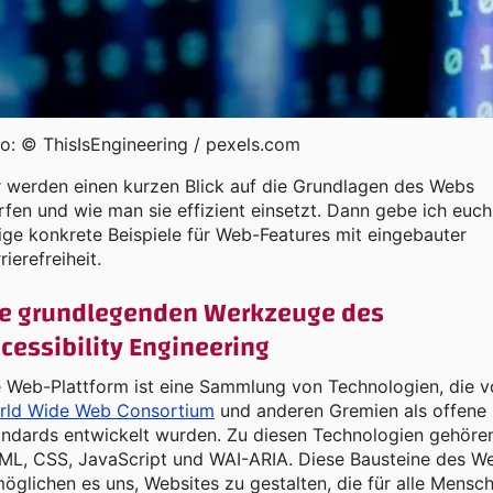
o: © ThisIsEngineering / pexels.com
 werden einen kurzen Blick auf die Grundlagen des Webs
fen und wie man sie effizient einsetzt. Dann gebe ich euch
ige konkrete Beispiele für Web-Features mit eingebauter
rierefreiheit.
ie grundlegenden Werkzeuge des
cessibility Engineering
e Web-Plattform ist eine Sammlung von Technologien, die 
rld Wide Web Consortium
und anderen Gremien als offene
andards entwickelt wurden. Zu diesen Technologien gehöre
ML, CSS, JavaScript und WAI-ARIA. Diese Bausteine des W
öglichen es uns, Websites zu gestalten, die für alle Mensc