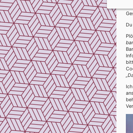
sie
Du 
Ges
Du 
Plö
bar
Bar
Inf
bit
Co
„Da
Ich
ans
be
Ver