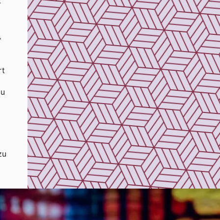
.
“
rt
Du
zu