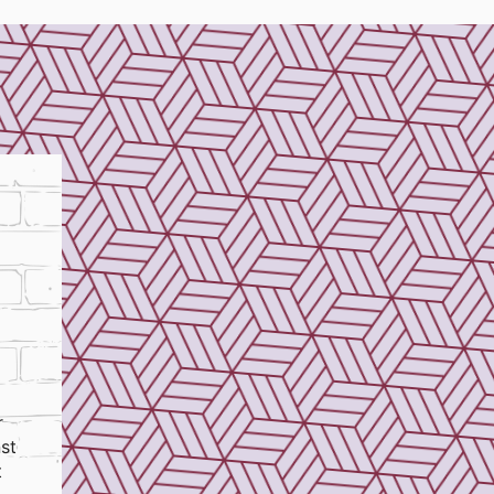
r
st
t