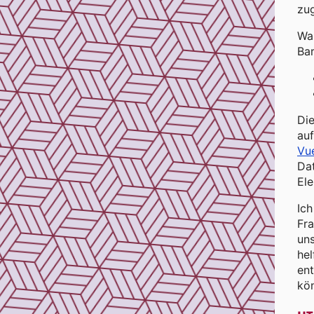
zug
War
Bar
Di
au
Vue
Da
Ele
Ic
Fra
un
hel
en
kön