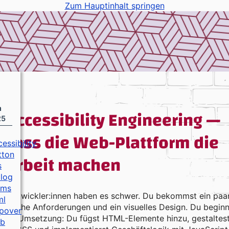
Zum Hauptinhalt springen
m
Accessibility Engineering —
25
Lass die Web-Plattform die
essibility
Arbeit machen
tton
s
alog
rms
b-Entwickler:innen haben es schwer. Du bekommst ein paa
ml
riftliche Anforderungen und ein visuelles Design. Du beginn
pover
t der Umsetzung: Du fügst HTML-Elemente hinzu, gestaltes
b