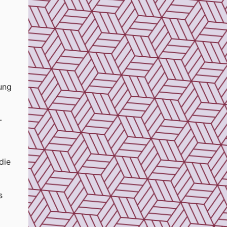
ung
-
die
s