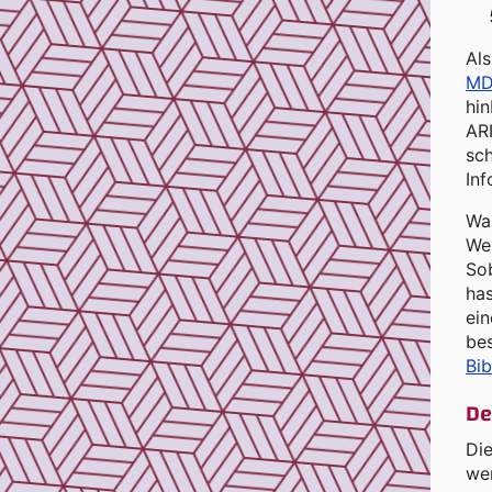
Als
MD
hi
ARI
sc
Inf
War
Wei
Sob
has
ein
be
Bib
De
Die
we