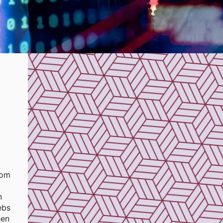
vom
n
ebs
hen