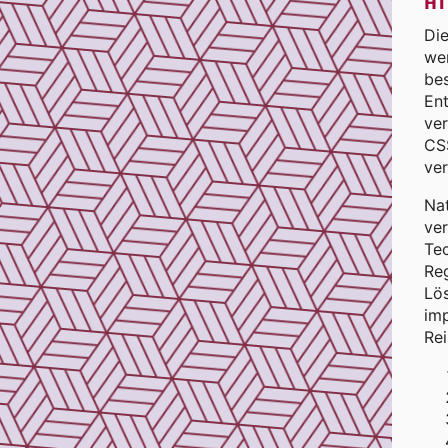
HT
Di
wen
bes
En
ve
CS
ve
Nat
ver
Tec
Reg
Lö
imp
Rei