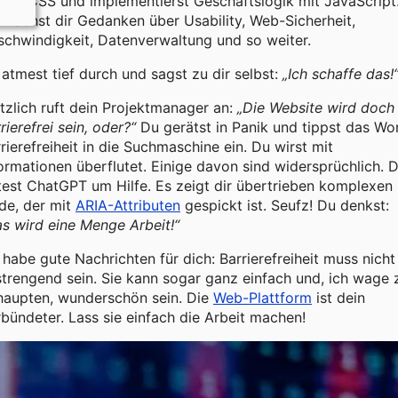
 mit CSS und implementierst Geschäftslogik mit JavaScript
machst dir Gedanken über Usability, Web-Sicherheit,
chwindigkeit, Datenverwaltung und so weiter.
atmest tief durch und sagst zu dir selbst:
„Ich schaffe das!
tzlich ruft dein Projektmanager an:
„Die Website wird doch
rierefrei sein, oder?“
Du gerätst in Panik und tippst das Wo
rierefreiheit in die Suchmaschine ein. Du wirst mit
ormationen überflutet. Einige davon sind widersprüchlich. 
test ChatGPT um Hilfe. Es zeigt dir übertrieben komplexen
de, der mit
ARIA-Attributen
gespickt ist. Seufz! Du denkst:
s wird eine Menge Arbeit!“
 habe gute Nachrichten für dich: Barrierefreiheit muss nicht
trengend sein. Sie kann sogar ganz einfach und, ich wage 
haupten, wunderschön sein. Die
Web-Plattform
ist dein
bündeter. Lass sie einfach die Arbeit machen!