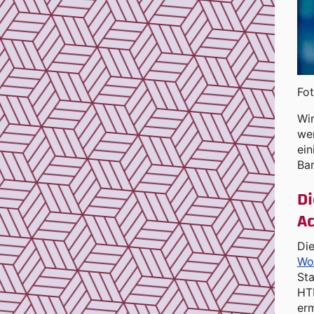
Fot
Wir
wer
ein
Bar
D
Ac
Di
Wo
St
HT
erm