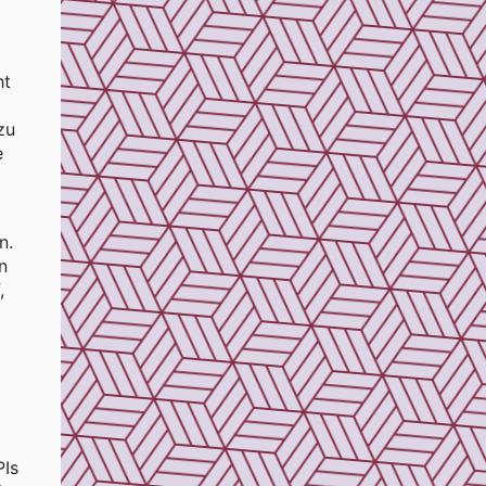
ht
zu
e
n.
n
,
Is